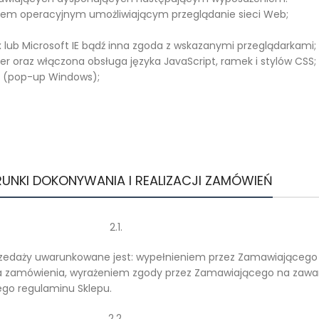
mem operacyjnym umożliwiającym przeglądanie sieci Web;
ox lub Microsoft IE bądź inna zgoda z wskazanymi przeglądarkami;
er oraz włączona obsługa języka JavaScript, ramek i stylów CSS;
h (pop-up Windows);
RUNKI DOKONYWANIA I REALIZACJI ZAMÓWIEŃ
2.1.
rzedaży uwarunkowane jest: wypełnieniem przez Zamawiającego
rza zamówienia, wyrażeniem zgody przez Zamawiającego na zaw
ego regulaminu Sklepu.
2.2.