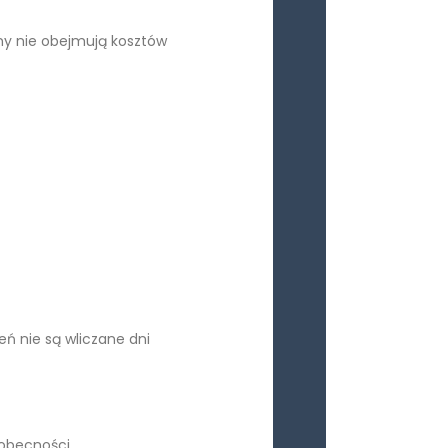
eny nie obejmują kosztów
eń nie są wliczane dni
eobecności