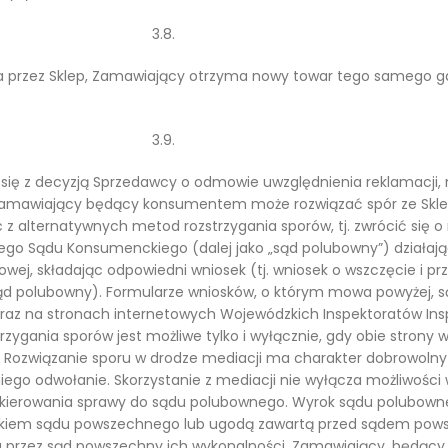
3.8.
a przez Sklep, Zamawiający otrzyma nowy towar tego samego gatu
3.9.
się z decyzją Sprzedawcy o odmowie uwzględnienia reklamacji,
 Zamawiający będący konsumentem może rozwiązać spór ze Skl
z alternatywnych metod rozstrzygania sporów, tj. zwrócić się o
nego Sądu Konsumenckiego (dalej jako „sąd polubowny”) działa
wej, składając odpowiedni wniosek (tj. wniosek o wszczęcie i p
sąd polubowny). Formularze wniosków, o którym mowa powyżej, 
raz na stronach internetowych Wojewódzkich Inspektoratów Insp
zygania sporów jest możliwe tylko i wyłącznie, gdy obie strony
 Rozwiązanie sporu w drodze mediacji ma charakter dobrowolny 
niego odwołanie. Skorzystanie z mediacji nie wyłącza możliwości
ierowania sprawy do sądu polubownego. Wyrok sądu polubown
okiem sądu powszechnego lub ugodą zawartą przed sądem pows
iu przez sąd powszechny ich wykonalności. Zamawiający, będą