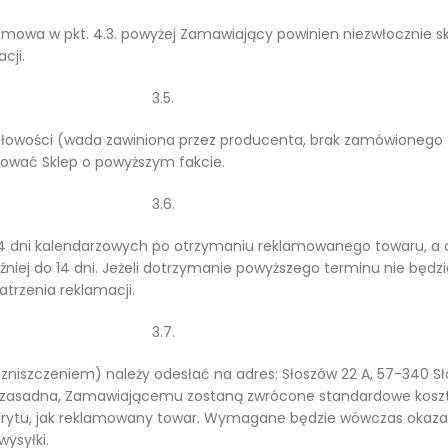
ch mowa w pkt. 4.3. powyżej Zamawiający powinien niezwłocznie s
cji.
3.5.
dłowości (wada zawiniona przez producenta, brak zamówionego 
ować Sklep o powyższym fakcie.
3.6.
14 dni kalendarzowych po otrzymaniu reklamowanego towaru, a 
niej do 14 dni. Jeżeli dotrzymanie powyższego terminu nie będzi
trzenia reklamacji.
3.7.
niszczeniem) należy odesłać na adres: Słoszów 22 A, 57-340 Sł
ę zasadna, Zamawiającemu zostaną zwrócone standardowe koszty
arytu, jak reklamowany towar. Wymagane będzie wówczas okaza
ysyłki.