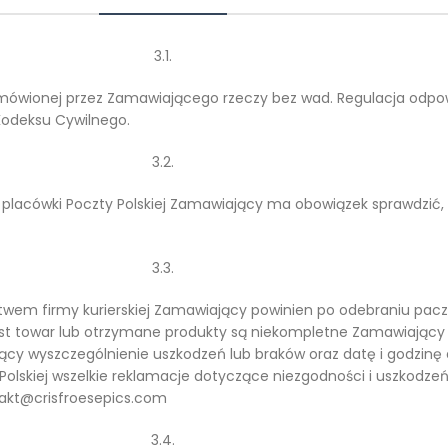
3.1.
amówionej przez Zamawiającego rzeczy bez wad. Regulacja odpow
 Kodeksu Cywilnego.
3.2.
 z placówki Poczty Polskiej Zamawiający ma obowiązek sprawdzić
3.3.
wem firmy kurierskiej Zamawiający powinien po odebraniu paczk
jest towar lub otrzymane produkty są niekompletne Zamawiający
ający wyszczególnienie uszkodzeń lub braków oraz datę i godzin
olskiej wszelkie reklamacje dotyczące niezgodności i uszkodze
takt@crisfroesepics.com
3.4.