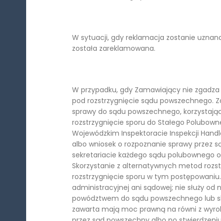
W sytuacji, gdy reklamacja zostanie uznan
została zareklamowana.
W przypadku, gdy Zamawiający nie zgadza 
pod rozstrzygnięcie sądu powszechnego.
sprawy do sądu powszechnego, korzystając 
rozstrzygnięcie sporu do Stałego Polubow
Wojewódzkim Inspektoracie Inspekcji Handlo
albo wniosek o rozpoznanie sprawy przez 
sekretariacie każdego sądu polubownego o
Skorzystanie z alternatywnych metod rozstr
rozstrzygnięcie sporu w tym postępowaniu.
administracyjnej ani sądowej; nie służy od 
powództwem do sądu powszechnego lub sk
zawarta mają moc prawną na równi z wyr
przez sąd powszechny albo po stwierdzen