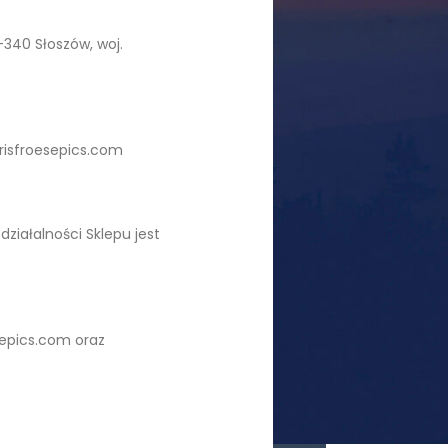
-340 Słoszów, woj.
risfroesepics.com
ziałalności Sklepu jest
epics.com oraz