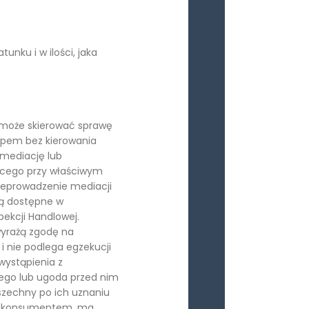
nku i w ilości, jaka
 może skierować sprawę
epem bez kierowania
 mediację lub
jącego przy właściwym
rzeprowadzenie mediacji
są dostępne w
ekcji Handlowej.
 wyrażą zgodę na
i nie podlega egzekucji
 wystąpienia z
ego lub ugoda przed nim
zechny po ich uznaniu
cy konsumentem, ma