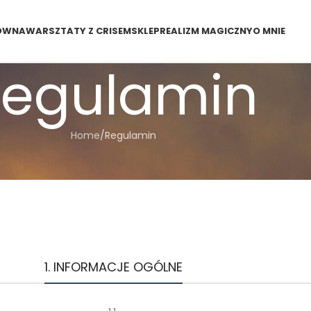
ÓWNA
WARSZTATY Z CRISEM
SKLEP
REALIZM MAGICZNY
O MNIE
Regulamin
Home
Regulamin
1. INFORMACJE OGÓLNE