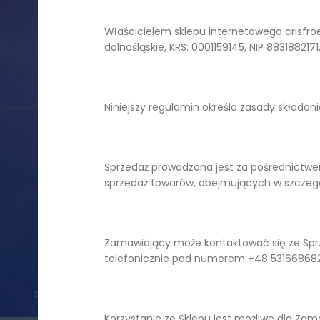
Właścicielem sklepu internetowego crisfroes
dolnośląskie, KRS: 0001159145, NIP 8831882
Niniejszy regulamin określa zasady składa
Sprzedaż prowadzona jest za pośrednictwem
sprzedaż towarów, obejmujących w szczegól
Zamawiający może kontaktować się ze Spr
telefonicznie pod numerem +48 531668682
Korzystanie ze Sklepu jest możliwe dla 