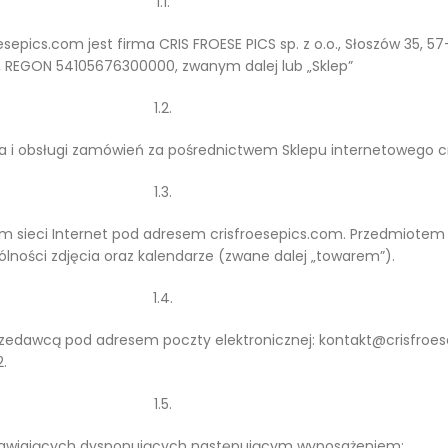
1.1.
epics.com jest firma CRIS FROESE PICS sp. z o.o., Słoszów 35, 57
171, REGON 54105676300000, zwanym dalej lub „Sklep”
1.2.
nia i obsługi zamówień za pośrednictwem Sklepu internetowego c
1.3.
 sieci Internet pod adresem crisfroesepics.com. Przedmiotem d
ności zdjęcia oraz kalendarze (zwane dalej „towarem”).
1.4.
zedawcą pod adresem poczty elektronicznej: kontakt@crisfroes
.
1.5.
Zamawiających dysponujących następującym wyposażeniem: