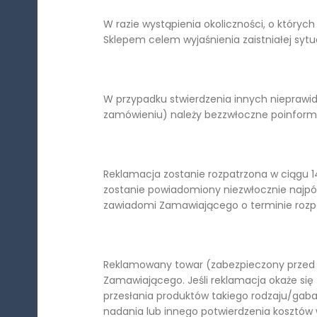
W razie wystąpienia okoliczności, o który
Sklepem celem wyjaśnienia zaistniałej sytua
W przypadku stwierdzenia innych nieprawi
zamówieniu) należy bezzwłoczne poinform
Reklamacja zostanie rozpatrzona w ciągu 
zostanie powiadomiony niezwłocznie najpóź
zawiadomi Zamawiającego o terminie rozpa
Reklamowany towar (zabezpieczony przed z
Zamawiającego. Jeśli reklamacja okaże si
przesłania produktów takiego rodzaju/gab
nadania lub innego potwierdzenia kosztów w