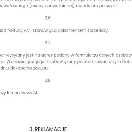
poważnionego (osoby upoważnionej) do odbioru przesyłki.
2.6.
z z fakturą VAT stanowiącą dokumentem sprzedaży.
2.7.
owar wysyłany jest na adres podany w formularzu danych osobow
res Zamawiającego jest zobowiązany poinformować o tym Dob
w dniu dokonania zakupu.
2.8.
owy lub przelewy24.
3. REKLAMACJE