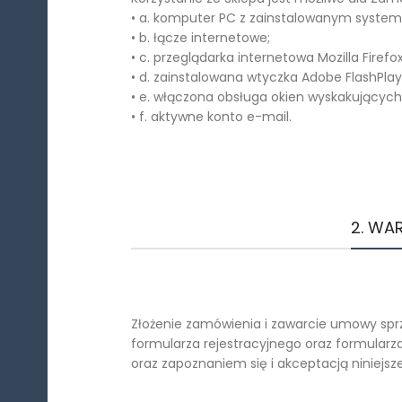
• a. komputer PC z zainstalowanym syste
• b. łącze internetowe;
• c. przeglądarka internetowa Mozilla Firef
• d. zainstalowana wtyczka Adobe FlashPlay
• e. włączona obsługa okien wyskakującyc
• f. aktywne konto e-mail.
2. WA
Złożenie zamówienia i zawarcie umowy sp
formularza rejestracyjnego oraz formula
oraz zapoznaniem się i akceptacją niniejsz